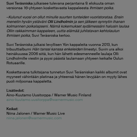
Suvi Teräsniska
julkaisee tulevana perjantaina 9. elokuuta oman
versionsa
Yö
-yhtyeen koskettavasta kappaleesta
Ihmisen poika
.
–
Kulunut vuosi on ollut minulle suurten tunteiden vuoristorataa. Ensin
menetin hyvän ystäväni
Olli Lindholmin
ja sen jälkeen synnytin ihanan
kolmannen poikalapseni. Nämä kokemukset sydämessäni halusin laulaa
Ollin rakkaimman kappaleen, uutta elämää juhlistavan kehtolaulun
Ihmisen poika
, Suvi Teräsniska kertoo.
Suvi Teräsniska julkaisi levyllisen Yön kappaleita vuonna 2013, kun
tribuuttialbumi
Hän tanssi kanssa enkeleiden
ilmestyi. Suvin ura alkoi
heinäkuussa 2006 siitä, kun hän lähetti edesmenneelle laulaja Olli
Lindholmille viestin ja pyysi päästä laulamaan yhtyeen keikalle Oulun
Rotuaarille.
Koskettavana tulkitsijana tunnetun Suvi Teräsniskan kaikki albumit ovat
myyneet vähintään platinaa ja yhteensä hänen levyjään on myyty lähes
puoli miljoonaa kappaletta.
Lisätiedot:
Aino-Kuutamo Uusitorppa / Warner Music Finland
aino-kuutamo.uusitorppa@warnermusic.com
Keikat:
Niina Jalonen / Warner Music Live
niina.jalonen@warnermusic.com