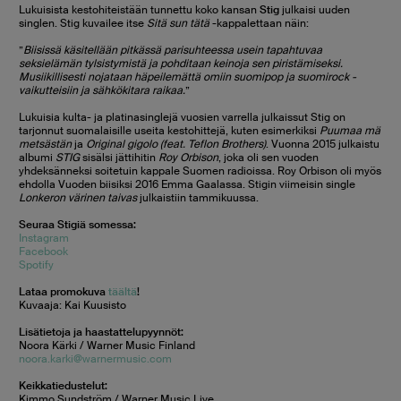
Lukuisista kestohiteistään tunnettu koko kansan
Stig
julkaisi uuden
singlen. Stig kuvailee itse
Sitä sun tätä
-kappalettaan näin:
”
Biisissä käsitellään pitkässä parisuhteessa usein tapahtuvaa
seksielämän tylsistymistä ja pohditaan keinoja sen piristämiseksi.
Musiikillisesti nojataan häpeilemättä omiin suomipop ja suomirock -
vaikutteisiin ja sähkökitara raikaa.
”
Lukuisia kulta- ja platinasinglejä vuosien varrella julkaissut Stig on
tarjonnut suomalaisille useita kestohittejä, kuten esimerkiksi
Puumaa mä
metsästän
ja
Original gigolo (feat. Teflon Brothers)
. Vuonna 2015 julkaistu
albumi
STIG
sisälsi jättihitin
Roy Orbison
, joka oli sen vuoden
yhdeksänneksi soitetuin kappale Suomen radioissa. Roy Orbison oli myös
ehdolla Vuoden biisiksi 2016 Emma Gaalassa. Stigin viimeisin single
Lonkeron värinen taivas
julkaistiin tammikuussa.
Seuraa Stigiä somessa:
Instagram
Facebook
Spotify
Lataa promokuva
täältä
!
Kuvaaja: Kai Kuusisto
Lisätietoja ja haastattelupyynnöt:
Noora Kärki / Warner Music Finland
noora.karki@warnermusic.com
Keikkatiedustelut:
Kimmo Sundström / Warner Music Live