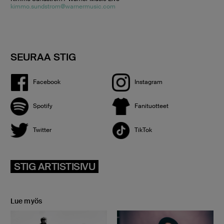
kimmo.sundstrom@warnermusic.com
SEURAA STIG
Facebook
Instagram
Spotify
Fanituotteet
Twitter
TikTok
STIG ARTISTISIVU
Lue myös