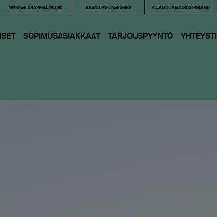
WARNER CHAPPELL MUSIC
BRAND PARTNERSHIPS
ATLANTIC RECORDS FINLAND
ISET
SOPIMUSASIAKKAAT
TARJOUS­PYYNTÖ
YHTEYST