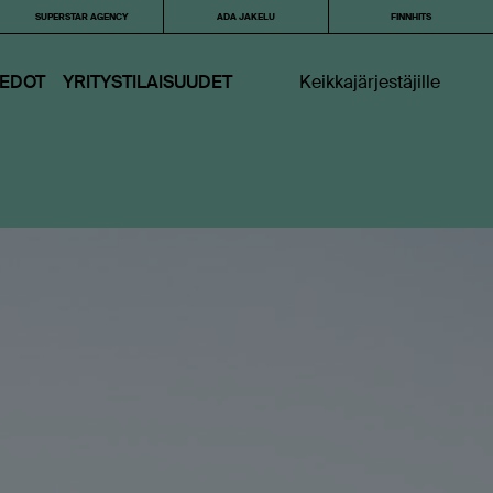
SUPERSTAR AGENCY
ADA JAKELU
FINNHITS
IEDOT
YRITYSTILAISUUDET
Keikkajärjestäjille