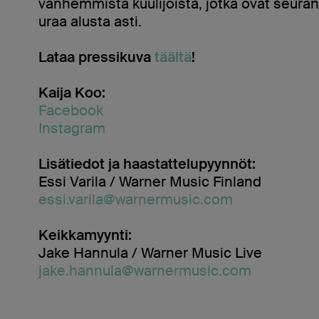
vanhemmista kuulijoista, jotka ovat seuran
uraa alusta asti.
Lataa pressikuva
täältä
!
Kaija Koo:
Facebook
Instagram
Lisätiedot ja haastattelupyynnöt:
Essi Varila / Warner Music Finland
essi.varila@warnermusic.com
Keikkamyynti:
Jake Hannula / Warner Music Live
jake.hannula@warnermusic.com