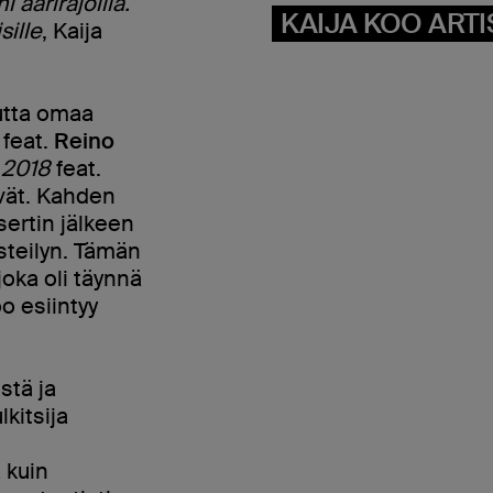
 äärirajoilla.
KAIJA KOO ARTI
ille
, Kaija
uutta omaa
feat.
Reino
 2018
feat.
vät. Kahden
ertin jälkeen
isteilyn. Tämän
joka oli täynnä
o esiintyy
stä ja
lkitsija
 kuin