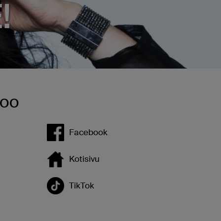
!
KOO
Facebook
Kotisivu
TikTok