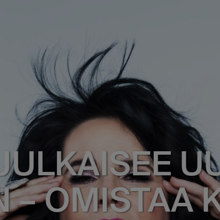
 JULKAISEE U
N – OMISTAA