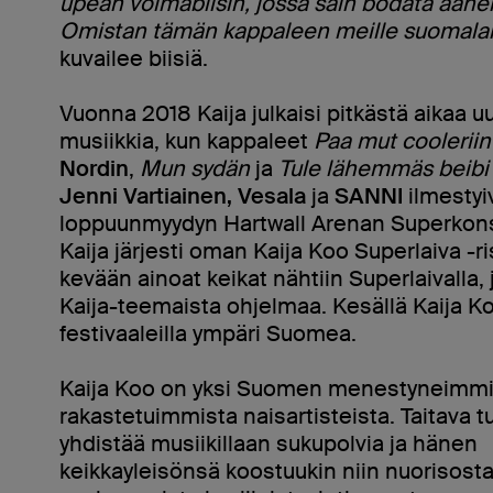
upean voimabiisin, jossa sain bodata ääneni
Omistan tämän kappaleen meille suomalais
kuvailee biisiä.
Vuonna 2018 Kaija julkaisi pitkästä aikaa 
musiikkia, kun kappaleet
Paa mut cooleriin
Nordin
,
Mun sydän
ja
Tule lähemmäs beibi
Jenni Vartiainen, Vesala
ja
SANNI
ilmestyi
loppuunmyydyn Hartwall Arenan Superkons
Kaija järjesti oman Kaija Koo Superlaiva -r
kevään ainoat keikat nähtiin Superlaivalla, 
Kaija-teemaista ohjelmaa. Kesällä Kaija Ko
festivaaleilla ympäri Suomea.
Kaija Koo on yksi Suomen menestyneimmi
rakastetuimmista naisartisteista. Taitava tu
yhdistää musiikillaan sukupolvia ja hänen
keikkayleisönsä koostuukin niin nuorisosta