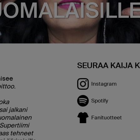
UOMALAISILLE
SEURAA KAIJA 
aisee
Instagram
ittoo
.
Spotify
joka
sai jalkani
suomalainen
Fanituotteet
 Supertiimi
taas tehneet