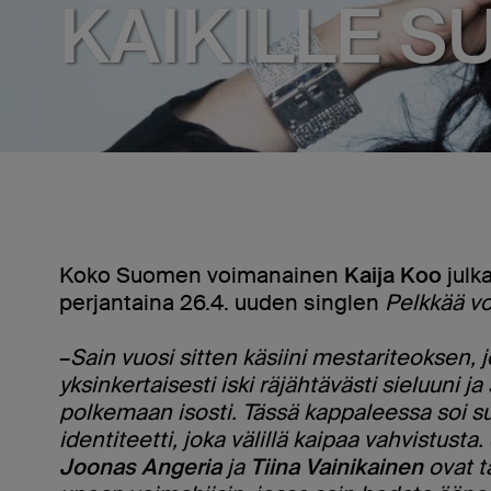
KAIKILLE S
Koko Suomen voimanainen
Kaija Koo
julk
perjantaina 26.4. uuden singlen
Pelkkää vo
–
Sain vuosi sitten käsiini mestariteoksen, 
yksinkertaisesti iski räjähtävästi sieluuni ja 
polkemaan isosti. Tässä kappaleessa soi 
identiteetti, joka välillä kaipaa vahvistusta.
Joonas Angeria
ja
Tiina Vainikainen
ovat 