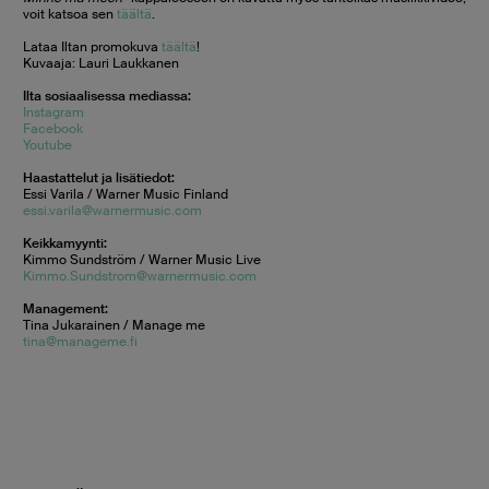
voit katsoa sen
täältä
.
Lataa Iltan promokuva
täältä
!
Kuvaaja: Lauri Laukkanen
Ilta sosiaalisessa mediassa:
Instagram
Facebook
Youtube
Haastattelut ja lisätiedot:
Essi Varila / Warner Music Finland
essi.varila@warnermusic.com
Keikkamyynti:
Kimmo Sundström / Warner Music Live
Kimmo.Sundstrom@warnermusic.com
Management:
Tina Jukarainen / Manage me
tina@manageme.fi