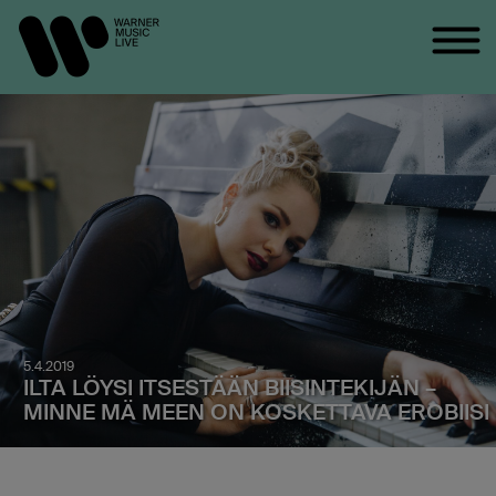
5.4.2019
ILTA LÖYSI ITSESTÄÄN BIISINTEKIJÄN –
MINNE MÄ MEEN ON KOSKETTAVA EROBIISI