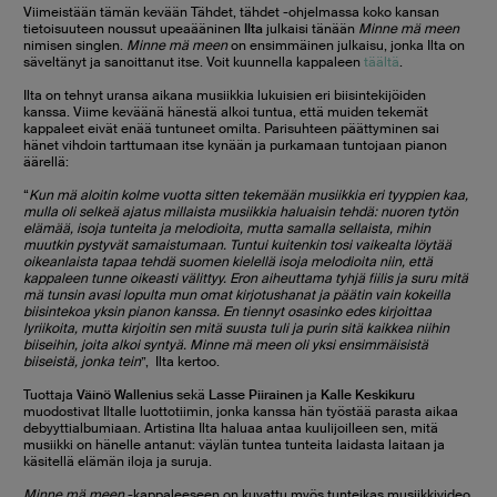
Viimeistään tämän kevään Tähdet, tähdet -ohjelmassa koko kansan
tietoisuuteen noussut upeaääninen
Ilta
julkaisi tänään
Minne mä meen
nimisen singlen.
Minne mä meen
on ensimmäinen julkaisu, jonka Ilta on
säveltänyt ja sanoittanut itse. Voit kuunnella kappaleen
täältä
.
Ilta on tehnyt uransa aikana musiikkia lukuisien eri biisintekijöiden
kanssa. Viime keväänä hänestä alkoi tuntua, että muiden tekemät
kappaleet eivät enää tuntuneet omilta. Parisuhteen päättyminen sai
hänet vihdoin tarttumaan itse kynään ja purkamaan tuntojaan pianon
äärellä:
“
Kun mä aloitin kolme vuotta sitten tekemään musiikkia eri tyyppien kaa,
mulla oli selkeä ajatus millaista musiikkia haluaisin tehdä: nuoren tytön
elämää, isoja tunteita ja melodioita, mutta samalla sellaista, mihin
muutkin pystyvät samaistumaan. Tuntui kuitenkin tosi vaikealta löytää
oikeanlaista tapaa tehdä suomen kielellä isoja melodioita niin, että
kappaleen tunne oikeasti välittyy. Eron aiheuttama tyhjä fiilis ja suru mitä
mä tunsin avasi lopulta mun omat kirjotushanat ja päätin vain kokeilla
biisintekoa yksin pianon kanssa. En tiennyt osasinko edes kirjoittaa
lyriikoita, mutta kirjoitin sen mitä suusta tuli ja purin sitä kaikkea niihin
biiseihin, joita alkoi syntyä. Minne mä meen oli yksi ensimmäisistä
biiseistä, jonka tein
”, Ilta kertoo.
Tuottaja
Väinö Wallenius
sekä
Lasse Piirainen
ja
Kalle Keskikuru
muodostivat Iltalle luottotiimin, jonka kanssa hän työstää parasta aikaa
debyyttialbumiaan. Artistina Ilta haluaa antaa kuulijoilleen sen, mitä
musiikki on hänelle antanut: väylän tuntea tunteita laidasta laitaan ja
käsitellä elämän iloja ja suruja.
Minne mä meen
-kappaleeseen on kuvattu myös tunteikas musiikkivideo,