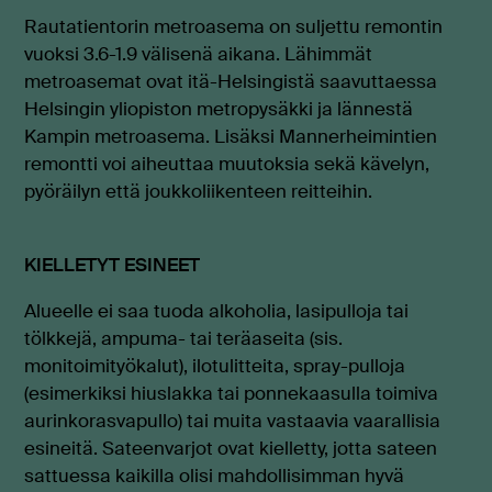
Rautatientorin metroasema on suljettu remontin
vuoksi 3.6-1.9 välisenä aikana. Lähimmät
metroasemat ovat itä-Helsingistä saavuttaessa
Helsingin yliopiston metropysäkki ja lännestä
Kampin metroasema. Lisäksi Mannerheimintien
remontti voi aiheuttaa muutoksia sekä kävelyn,
pyöräilyn että joukkoliikenteen reitteihin.
KIELLETYT ESINEET
Alueelle ei saa tuoda alkoholia, lasipulloja tai
tölkkejä, ampuma- tai teräaseita (sis.
monitoimityökalut), ilotulitteita, spray-pulloja
(esimerkiksi hiuslakka tai ponnekaasulla toimiva
aurinkorasvapullo) tai muita vastaavia vaarallisia
esineitä. Sateenvarjot ovat kielletty, jotta sateen
sattuessa kaikilla olisi mahdollisimman hyvä