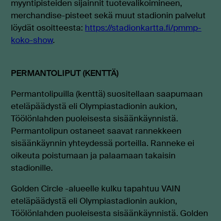
myyntipisteiden sijainnit tuotevalikoimineen,
merchandise-pisteet sekä muut stadionin palvelut
löydät osoitteesta:
https://stadionkartta.fi/pmmp-
koko-show
.
PERMANTOLIPUT (KENTTÄ)
Permantolipuilla (kenttä) suositellaan saapumaan
eteläpäädystä eli Olympiastadionin aukion,
Töölönlahden puoleisesta sisäänkäynnistä.
Permantolipun ostaneet saavat rannekkeen
sisäänkäynnin yhteydessä porteilla. Ranneke ei
oikeuta poistumaan ja palaamaan takaisin
stadionille.
Golden Circle -alueelle kulku tapahtuu VAIN
eteläpäädystä eli Olympiastadionin aukion,
Töölönlahden puoleisesta sisäänkäynnistä. Golden