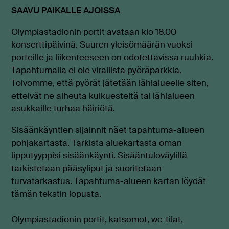
SAAVU PAIKALLE AJOISSA
Olympiastadionin portit avataan klo 18.00
konserttipäivinä. Suuren yleisömäärän vuoksi
porteille ja liikenteeseen on odotettavissa ruuhkia.
Tapahtumalla ei ole virallista pyöräparkkia.
Toivomme, että pyörät jätetään lähialueelle siten,
etteivät ne aiheuta kulkuesteitä tai lähialueen
asukkaille turhaa häiriötä.
Sisäänkäyntien sijainnit näet tapahtuma-alueen
pohjakartasta.
Tarkista aluekartasta oman
lipputyyppisi sisäänkäynti.
Sisääntuloväylillä
tarkistetaan pääsyliput ja suoritetaan
turvatarkastus. Tapahtuma-alueen kartan löydät
tämän tekstin lopusta.
Olympiastadionin portit, katsomot, wc-tilat,