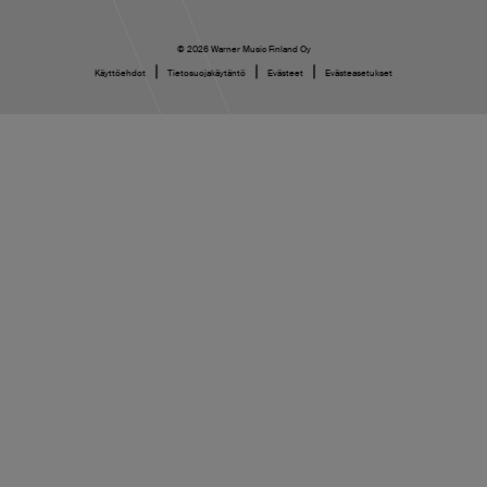
© 2026 Warner Music Finland Oy
|
|
|
Käyttöehdot
Tietosuojakäytäntö
Evästeet
Evästeasetukset