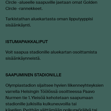
Circle -alueelle saapuville jaetaan omat Golden
Circle -rannekkeet.
Tarkistathan aluekartasta oman lipputyyppisi
sisäänkäynti.
ISTUMAPAIKKALIPUT
Voit saapua stadionille aluekartan osoittamista
sisäänkäynneistä.
SAAPUMINEN STADIONILLE
Olympiastadion sijaitsee hyvien liikenneyhteyksien
varrella Helsingin Töölössä osoitteessa Paavo
Nurmen tie 1. Yleisöä kehotetaan saapumaan
stadionille julkisilla kulkuneuvoilla tai
kävellen. Pyrithän välttämään polkupyöräilyä tai