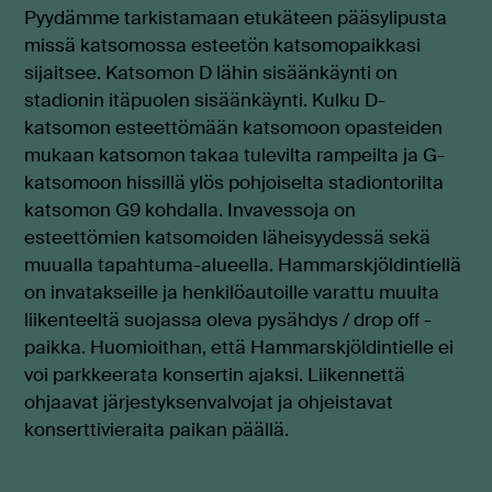
Pyydämme tarkistamaan etukäteen pääsylipusta
missä katsomossa esteetön katsomopaikkasi
sijaitsee. Katsomon D lähin sisäänkäynti on
stadionin itäpuolen sisäänkäynti. Kulku D-
katsomon esteettömään katsomoon opasteiden
mukaan katsomon takaa tulevilta rampeilta ja G-
katsomoon hissillä ylös pohjoiselta stadiontorilta
katsomon G9 kohdalla. Invavessoja on
esteettömien katsomoiden läheisyydessä sekä
muualla tapahtuma-alueella. Hammarskjöldintiellä
on invatakseille ja henkilöautoille varattu muulta
liikenteeltä suojassa oleva pysähdys / drop off -
paikka. Huomioithan, että Hammarskjöldintielle ei
voi parkkeerata konsertin ajaksi. Liikennettä
ohjaavat järjestyksenvalvojat ja ohjeistavat
konserttivieraita paikan päällä.