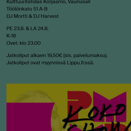
Kulttuuritehdas Korjaamo, Vaunusali
Töölönkatu 51 A-B
DJ Mortti & DJ Harvest
PE 23.8. & LA 24.8.
K-18
Ovet: klo 23.00
Jatkoliput alkaen 19,50€ (sis. palvelumaksu).
Jatkoliput ovat myynnissä Lippu.fi:ssä.