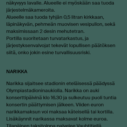
näkyvyys lavalle. Alueelle ei myöskään saa tuoda
järjestelmäkameroita.
Alueelle saa tuoda tyhjän 0,5 litran kirkkaan,
läpinäkyvän, pehmeän muovisen vesipullon, sekä
maksimissaan 2 desin mehutetran.
Portilla suoritetaan turvatarkastus, ja
järjestyksenvalvojat tekevät lopullisen päätöksen
siitä, onko jokin esine turvallisuusriski.
NARIKKA
Narikka sijaitsee stadionin eteläisessä päädyssä
Olympiastadioninaukiolla. Narikka on auki
konserttipäivinä klo
16.30 ja sulkeutuu puoli tuntia
konsertin päättymisen jälkeen.
Viiden euron
narikkamaksun voi maksaa käteisellä tai kortilla
.
Lisäkäynnit narikassa maksavat kolme euroa.
Tilapäinen taksitolppa palvelee Vauhtitiellä