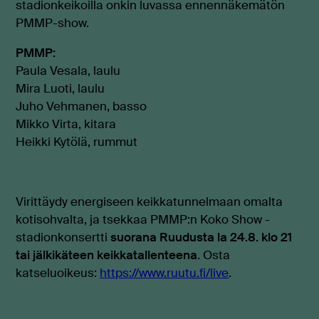
stadionkeikoilla onkin luvassa ennennäkemätön
PMMP-show.
PMMP:
Paula Vesala, laulu
Mira Luoti, laulu
Juho Vehmanen, basso
Mikko Virta, kitara
Heikki Kytölä, rummut
Virittäydy energiseen keikkatunnelmaan omalta
kotisohvalta, ja tsekkaa PMMP:n Koko Show -
stadionkonsertti
suorana Ruudusta la 24.8. klo 21
tai jälkikäteen keikkatallenteena
. Osta
katseluoikeus:
https://www.ruutu.fi/live
.