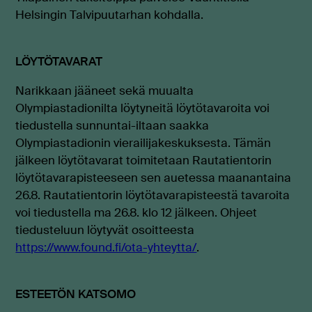
Helsingin Talvipuutarhan kohdalla.
LÖYTÖTAVARAT
Narikkaan jääneet sekä muualta
Olympiastadionilta löytyneitä löytötavaroita voi
tiedustella sunnuntai-iltaan saakka
Olympiastadionin vierailijakeskuksesta. Tämän
jälkeen löytötavarat toimitetaan Rautatientorin
löytötavarapisteeseen sen auetessa
maanantaina
26.8.
Rautatientorin löytötavarapisteestä tavaroita
voi tiedustella ma 26.8. klo 12 jälkeen. Ohjeet
tiedusteluun löytyvät osoitteesta
https://www.found.fi/ota-yhteytta/
.
ESTEETÖN KATSOMO