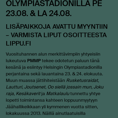
OLYMPIASTADIONILLA PE
23.08. & LA 24.08.
LISÄPAIKKOJA AVATTU MYYNTIIN
– VARMISTA LIPUT OSOITTEESTA
LIPPU.FI
Vuosituhannen alun merkittävimpiin yhtyeisiin
lukeutuva
PMMP
tekee odotetun paluun tänä
kesänä ja esiintyy Helsingin Olympiastadionilla
perjantaina sekä lauantaina 23. & 24. elokuuta.
Muun muassa jättihiteistään
Rusketusraidat
,
Lautturi
,
Joutsenet
,
Oo siellä jossain mun
,
Joku
raja
,
Kesäkaverit
ja
Matkalaulu
tunnettu yhtye
lopetti toimintansa kahteen loppuunmyytyyn
Jäähallikeikkaan yli kymmenen vuotta sitten,
lokakuussa 2013. Näillä ainutlaatuisilla