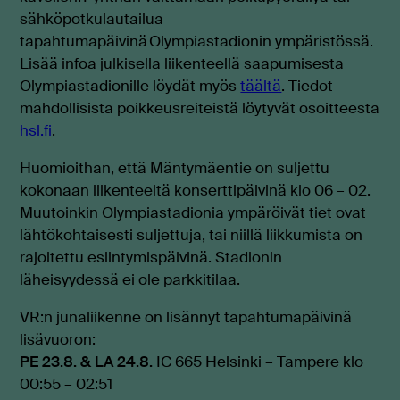
sähköpotkulautailua
tapahtumapäivinä Olympiastadionin ympäristössä
.
Lisää infoa julkisella liikenteellä saapumisesta
Olympiastadionille löydät myös
täältä
. Tiedot
mahdollisista poikkeusreiteistä löytyvät osoitteesta
hsl.fi
.
Huomioithan, että Mäntymäentie on suljettu
kokonaan liikenteeltä konserttipäivinä klo 06 – 02.
Muutoinkin Olympiastadionia ympäröivät tiet ovat
lähtökohtaisesti suljettuja, tai niillä liikkumista on
rajoitettu esiintymispäivinä. Stadionin
läheisyydessä ei ole parkkitilaa.
VR:n junaliikenne on lisännyt tapahtumapäivinä
lisävuoron:
PE 23.8. & LA 24.8.
IC 665 Helsinki – Tampere klo
00:55 – 02:51