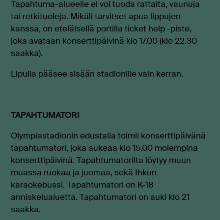
Tapahtuma-alueelle ei voi tuoda rattaita, vaunuja
tai retkituoleja. Mikäli tarvitset apua lippujen
kanssa, on eteläisellä portilla
ticket help -piste,
joka avataan konserttipäivinä klo
17.00 (klo 22.30
saakka)
.
Lipulla pääsee sisään stadionille vain kerran.
TAPAHTUMATORI
Olympiastadionin edustalla toimii konserttipäivänä
tapahtumatori, joka aukeaa klo
15.00 molempina
konserttipäivinä.
Tapahtumatorilta löytyy muun
muassa ruokaa ja juomaa, sekä Ihkun
karaokebussi. Tapahtumatori on K-18
anniskelualuetta. Tapahtumatori on auki klo 21
saakka.